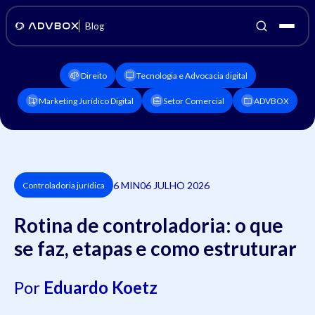
Blog
Direito
Tecnologia e Advocacia digital
Marketing Jurídico Digital
Setor Comercial
ADVBOX
6 MIN
06 JULHO 2026
Controladoria jurídica
Rotina de controladoria: o que
se faz, etapas e como estruturar
Por
Eduardo Koetz