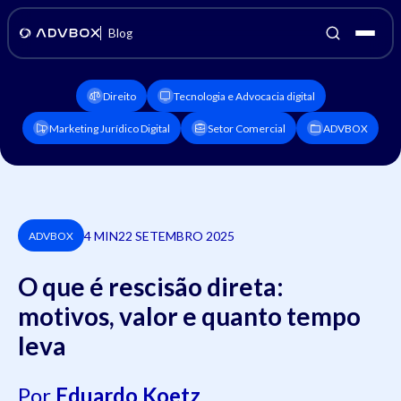
Blog
Direito
Tecnologia e Advocacia digital
Marketing Jurídico Digital
Setor Comercial
ADVBOX
4 MIN
22 SETEMBRO 2025
ADVBOX
O que é rescisão direta:
motivos, valor e quanto tempo
leva
Por
Eduardo Koetz