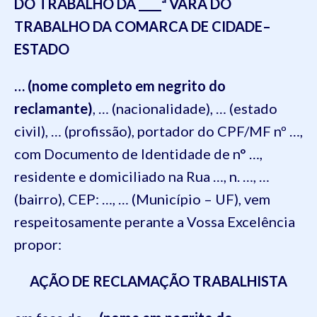
DO TRABALHO DA ____ª VARA DO
TRABALHO DA COMARCA DE
CIDADE
–
ESTADO
… (nome completo em negrito do
reclamante)
,
… (nacionalidade)
,
… (estado
civil)
,
… (profissão)
, portador
do
CPF/MF nº
…,
com Documento de Identidade de n° …,
residente e domiciliado na
Rua …, n. …, …
(bairro), CEP: …, … (Município – UF)
, vem
respeitosamente perante a Vossa Excelência
propor:
AÇÃO DE RECLAMAÇÃO TRABALHISTA