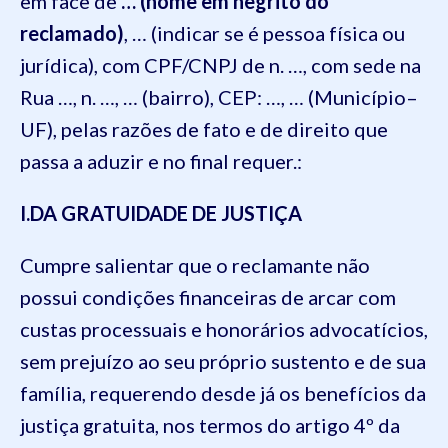
em face
de
… (nome em negrito do
reclamado)
,
… (indicar se é pessoa física ou
jurídica), com CPF/CNPJ de n. …, com sede na
Rua …, n. …, … (bairro), CEP: …, … (
Município
–
UF)
, pelas razões de fato e de direito que
passa a aduzir e no final requer.:
I.DA GRATUIDADE DE JUSTIÇA
Cumpre salientar que o reclamante não
possui condições financeiras de arcar com
custas processuais e honorários advocatícios,
sem prejuízo ao seu próprio sustento e de sua
família, requerendo desde já os benefícios da
justiça gratuita, nos termos do artigo
4º
da