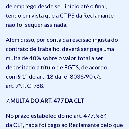
de emprego
desde seu início
até o final
,
tendo em vista que a CTPS da Reclamante
não foi sequer assinada.
Além disso, por conta da rescisão injusta do
contrato de trabalho, deverá ser paga uma
multa de 40% sobre o valor total a ser
depositado a título de FGTS, de acordo
com
§ 1º
do art.
18
da lei
8036
/90 c/c
art.
7º
,
I
,
CF/88
.
7
.
MULTA DO ART.
477
DA
CLT
No prazo estabelecido no art.
477
,
§ 6º
,
da
CLT
, nada foi pago a
o
Reclamante pelo que