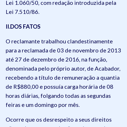
Lei
1.060
/50, com redação introduzida pela
Lei
7.510
/86.
II.DOS FATOS
O reclama
nte tr
abalhou
clandestinamente
para a reclamada de
03
de
novembro
de 201
3
até
27
de dezembro
de 201
6
,
na função
,
denominada pelo próprio autor,
de
Acabador
,
recebendo a título de remuneração a quantia
de R$
880
,
00
e possuía carga horária de 08
horas diárias,
folgando todas as segundas
feiras e um domingo por mês
.
Ocorre que os desrespeito a seus direitos