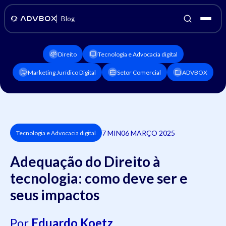
Blog
Direito
Tecnologia e Advocacia digital
Marketing Jurídico Digital
Setor Comercial
ADVBOX
7 MIN
06 MARÇO 2025
Tecnologia e Advocacia digital
Adequação do Direito à
tecnologia: como deve ser e
seus impactos
Por
Eduardo Koetz