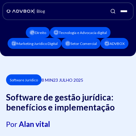
Blog
Direito
Tecnologia e Advocacia digital
Marketing Jurídico Digital
Setor Comercial
ADVBOX
8 MIN
23 JULHO 2025
Software Jurídico
Software de gestão jurídica:
benefícios e implementação
Por
Alan vital