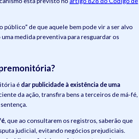
ecanismo
está previsto no
artigo 828 do Código de
o público” de que aquele bem pode vir a ser alvo
 uma medida preventiva para resguardar os
 premonitória?
itória é
dar publicidade à existência de uma
ciente da ação, transfira bens a terceiros de má-fé,
 sentença.
fé
, que ao consultarem os registros, saberão que
puta judicial, evitando negócios prejudiciais.