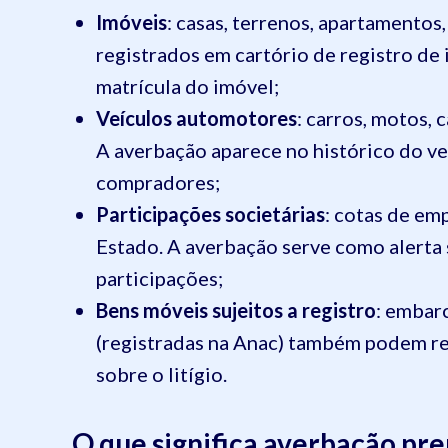
Imóveis
: casas, terrenos, apartamentos
registrados em cartório de registro de 
matrícula do imóvel;
Veículos automotores
: carros, motos,
A averbação aparece no histórico do ve
compradores;
Participações societárias
: cotas de em
Estado. A averbação serve como alerta 
participações;
Bens móveis sujeitos a registro
: embar
(registradas na Anac) também podem re
sobre o litígio.
O que significa averbação pr