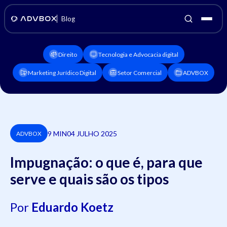
Blog
Direito
Tecnologia e Advocacia digital
Marketing Jurídico Digital
Setor Comercial
ADVBOX
9 MIN
04 JULHO 2025
ADVBOX
Impugnação: o que é, para que
serve e quais são os tipos
Por
Eduardo Koetz