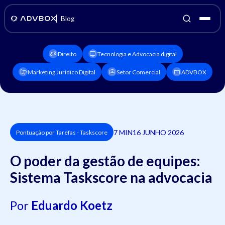
Blog
Direito
Tecnologia e Advocacia digital
Marketing Jurídico Digital
Setor Comercial
ADVBOX
7 MIN
16 JUNHO 2026
Pontuação por Tarefas - Taskscore
O poder da gestão de equipes:
Sistema Taskscore na advocacia
Por
Eduardo Koetz