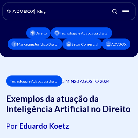
Blog
Direito
Tecnologia e Advocacia digital
Marketing Jurídico Digital
Setor Comercial
ADVBOX
5 MIN
20 AGOSTO 2024
Tecnologia e Advocacia digital
Exemplos da atuação da
Inteligência Artificial no Direito
Por
Eduardo Koetz