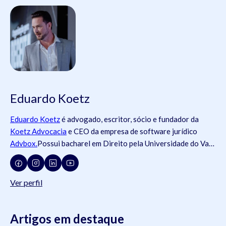
Eduardo Koetz
Eduardo Koetz
é advogado, escritor, sócio e fundador da
Koetz Advocacia
e CEO da empresa de software jurídico
Advbox.
Possui bacharel em Direito pela Universidade do Vale
do Rio dos Sinos (
Unisinos
).Possui tanto registros na
Ordem
dos Advogados do Brasil
- OAB (OAB/SC 42.934, OAB/RS
73.409, OAB/PR 72.951, OAB/SP 435.266, OAB/MG
Ver perfil
204.531, OAB/MG 204.531), como na
Ordem dos Advogados
de Portugal
- OA ( OA/Portugal 69.512L).swdsasdwÉ pós-
graduado em Direito do Trabalho pela
Artigos em destaque
Universidade Federal