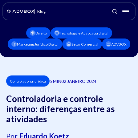
Blog
Direito
Tecnologia e Advocacia digital
Marketing Jurídico Digital
Setor Comercial
ADVBOX
5 MIN
02 JANEIRO 2024
Controladoria jurídica
Controladoria e controle
interno: diferenças entre as
atividades
Por
Eduardo Koetz