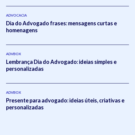
do Rio Grande do Sul
(2011- 2012) e em Direito Tributário
pela Escola
Superior da Magistratura Federal
ESMAFE (2013
- 2014).Atua como um dos principais gestores da Koetz
ADVOCACIA
Dia do Advogado frases: mensagens curtas e
Advocacia realizando a supervisão e liderança em todos os
homenagens
setores do escritório.Em 2021, Eduardo publicou o livro
intitulado:
Otimizado - O escritório como empresa escalável
pela editora
Viseu
.
ADVBOX
Lembrança Dia do Advogado: ideias simples e
personalizadas
ADVBOX
Presente para advogado: ideias úteis, criativas e
personalizadas