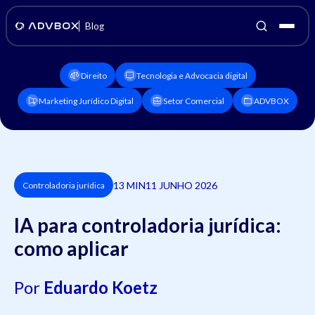
Blog
Direito
Tecnologia e Advocacia digital
Marketing Jurídico Digital
Setor Comercial
ADVBOX
13 MIN
11 JUNHO 2026
Controladoria jurídica
IA para controladoria jurídica:
como aplicar
Por
Eduardo Koetz