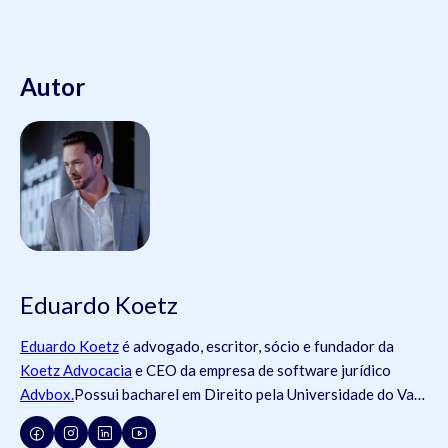
Autor
Eduardo Koetz
Eduardo Koetz
é advogado, escritor, sócio e fundador da
Koetz Advocacia
e CEO da empresa de software jurídico
Advbox.
Possui bacharel em Direito pela Universidade do Vale
do Rio dos Sinos (
Unisinos
).Possui tanto registros na
Ordem
dos Advogados do Brasil
- OAB (OAB/SC 42.934, OAB/RS