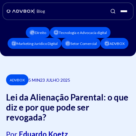
Blog
Direito
Tecnologia e Advocacia digital
Marketing Jurídico Digital
Setor Comercial
ADVBOX
5 MIN
23 JULHO 2025
ADVBOX
Lei da Alienação Parental: o que
diz e por que pode ser
revogada?
Por
Eduardo Koetz