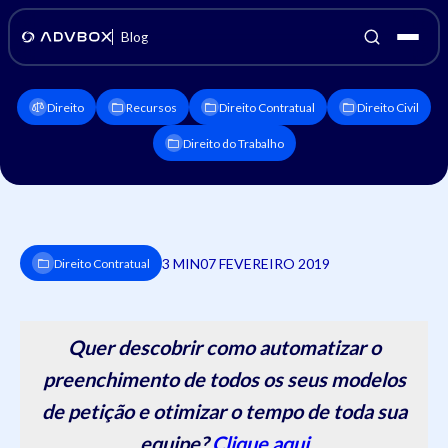
Blog
Direito
Recursos
Direito Contratual
Direito Civil
Direito do Trabalho
3 MIN
07 FEVEREIRO 2019
Direito Contratual
Quer descobrir como automatizar o
preenchimento de todos os seus modelos
de petição e otimizar o tempo de toda sua
equipe?
Clique aqui