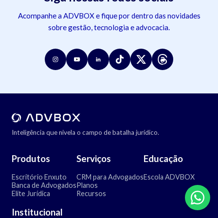
Acompanhe a ADVBOX e fique por dentro das novidades
sobre gestão, tecnologia e advocacia.
Inteligência que nivela o campo de batalha jurídico.
Produtos
Serviços
Educação
Escritório Enxuto
CRM para Advogados
Escola ADVBOX
Banca de Advogados
Planos
Elite Jurídica
Recursos
Institucional