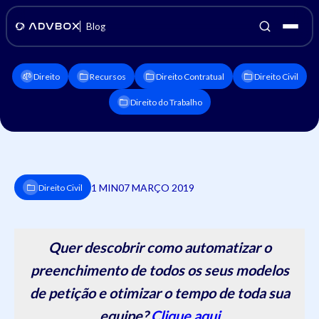
Blog
Direito
Recursos
Direito Contratual
Direito Civil
Direito do Trabalho
1 MIN
07 MARÇO 2019
Direito Civil
Quer descobrir como automatizar o
preenchimento de todos os seus modelos
de petição e otimizar o tempo de toda sua
equipe?
Clique aqui