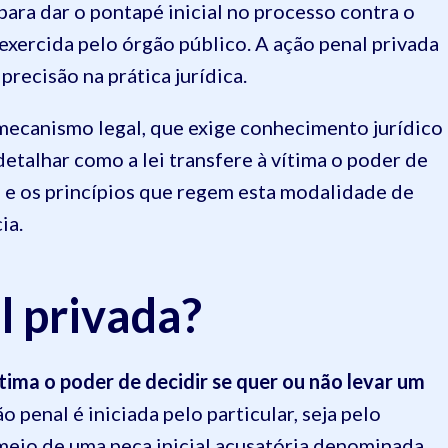
para dar o pontapé inicial no processo contra o
 exercida pelo órgão público. A ação penal privada
precisão na prática jurídica.
mecanismo legal, que exige conhecimento jurídico
detalhar como a lei transfere à vítima o poder de
es e os princípios que regem esta modalidade de
cia.
l privada?
ítima o poder de decidir se quer ou não levar um
o penal é iniciada pelo particular, seja pelo
 meio de uma peça inicial acusatória denominada