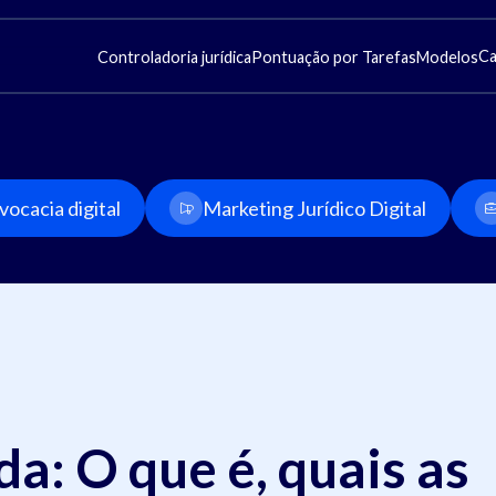
Ca
Controladoria jurídica
Pontuação por Tarefas
Modelos
ocacia digital
Marketing Jurídico Digital
a: O que é, quais as