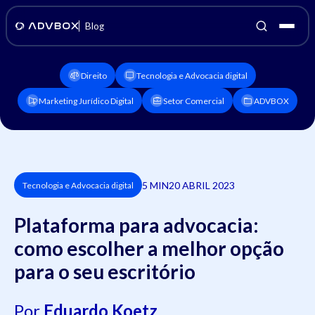
Blog
Direito
Tecnologia e Advocacia digital
Marketing Jurídico Digital
Setor Comercial
ADVBOX
5 MIN
20 ABRIL 2023
Tecnologia e Advocacia digital
Plataforma para advocacia:
como escolher a melhor opção
para o seu escritório
Por
Eduardo Koetz