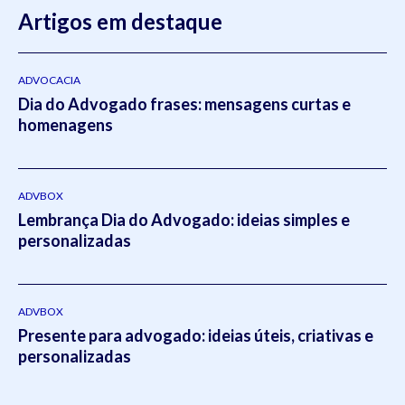
graduado em Direito do Trabalho pela
Artigos em destaque
Universidade Federal
do Rio Grande do Sul
(2011- 2012) e em Direito Tributário
pela Escola
Superior da Magistratura Federal
ESMAFE (2013
- 2014).Atua como um dos principais gestores da Koetz
ADVOCACIA
Dia do Advogado frases: mensagens curtas e
Advocacia realizando a supervisão e liderança em todos os
homenagens
setores do escritório.Em 2021, Eduardo publicou o livro
intitulado:
Otimizado - O escritório como empresa escalável
pela editora
Viseu
.
ADVBOX
Lembrança Dia do Advogado: ideias simples e
personalizadas
ADVBOX
Presente para advogado: ideias úteis, criativas e
personalizadas