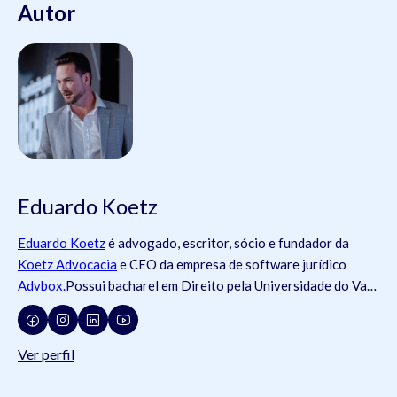
Autor
Eduardo Koetz
Eduardo Koetz
é advogado, escritor, sócio e fundador da
Koetz Advocacia
e CEO da empresa de software jurídico
Advbox.
Possui bacharel em Direito pela Universidade do Vale
do Rio dos Sinos (
Unisinos
).Possui tanto registros na
Ordem
dos Advogados do Brasil
- OAB (OAB/SC 42.934, OAB/RS
73.409, OAB/PR 72.951, OAB/SP 435.266, OAB/MG
Ver perfil
204.531, OAB/MG 204.531), como na
Ordem dos Advogados
de Portugal
- OA ( OA/Portugal 69.512L).swdsasdwÉ pós-