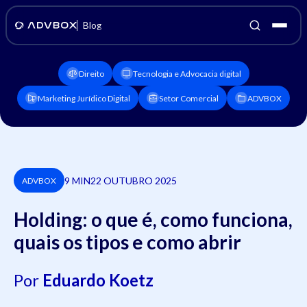
Blog
Direito
Tecnologia e Advocacia digital
Marketing Jurídico Digital
Setor Comercial
ADVBOX
9 MIN
22 OUTUBRO 2025
ADVBOX
Holding: o que é, como funciona,
quais os tipos e como abrir
Por
Eduardo Koetz