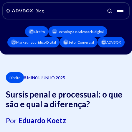
Blog
Direito
Tecnologia e Advocacia digital
Marketing Jurídico Digital
Setor Comercial
ADVBOX
8 MIN
04 JUNHO 2025
Direito
Sursis penal e processual: o que
são e qual a diferença?
Por
Eduardo Koetz