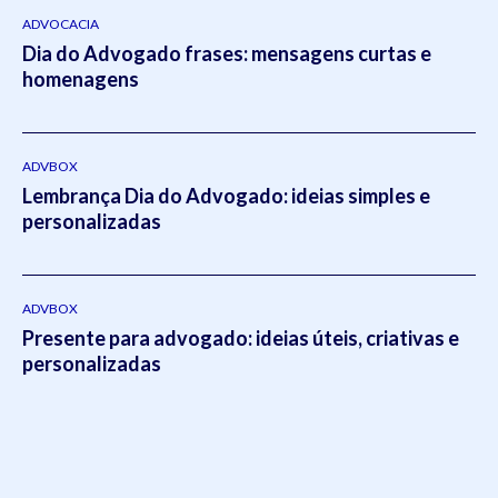
- 2014).Atua como um dos principais gestores da Koetz
ADVOCACIA
Dia do Advogado frases: mensagens curtas e
Advocacia realizando a supervisão e liderança em todos os
homenagens
setores do escritório.Em 2021, Eduardo publicou o livro
intitulado:
Otimizado - O escritório como empresa escalável
pela editora
Viseu
.
ADVBOX
Lembrança Dia do Advogado: ideias simples e
personalizadas
ADVBOX
Presente para advogado: ideias úteis, criativas e
personalizadas