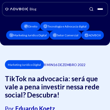
Blog
Direito
Tecnologia e Advocacia digital
Marketing Jurídico Digital
Setor Comercial
ADVBOX
8 MIN
16 DEZEMBRO 2022
Marketing Jurídico Digital
TikTok na advocacia: será que
vale a pena investir nessa rede
social? Descubra!
Por
Eduardo Koetz