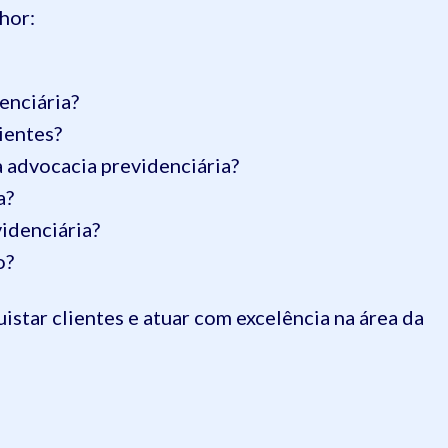
lhor:
enciária?
ientes?
na advocacia previdenciária?
a?
idenciária?
o?
uistar clientes e atuar com excelência na área da