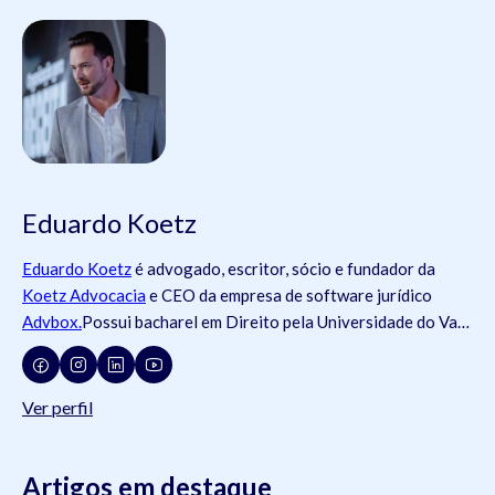
Eduardo Koetz
Eduardo Koetz
é advogado, escritor, sócio e fundador da
Koetz Advocacia
e CEO da empresa de software jurídico
Advbox.
Possui bacharel em Direito pela Universidade do Vale
do Rio dos Sinos (
Unisinos
).Possui tanto registros na
Ordem
dos Advogados do Brasil
- OAB (OAB/SC 42.934, OAB/RS
73.409, OAB/PR 72.951, OAB/SP 435.266, OAB/MG
Ver perfil
204.531, OAB/MG 204.531), como na
Ordem dos Advogados
de Portugal
- OA ( OA/Portugal 69.512L).swdsasdwÉ pós-
graduado em Direito do Trabalho pela
Artigos em destaque
Universidade Federal