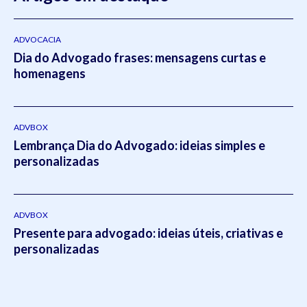
do Rio Grande do Sul
(2011- 2012) e em Direito Tributário
pela Escola
Superior da Magistratura Federal
ESMAFE (2013
- 2014).Atua como um dos principais gestores da Koetz
ADVOCACIA
Dia do Advogado frases: mensagens curtas e
Advocacia realizando a supervisão e liderança em todos os
homenagens
setores do escritório.Em 2021, Eduardo publicou o livro
intitulado:
Otimizado - O escritório como empresa escalável
pela editora
Viseu
.
ADVBOX
Lembrança Dia do Advogado: ideias simples e
personalizadas
ADVBOX
Presente para advogado: ideias úteis, criativas e
personalizadas