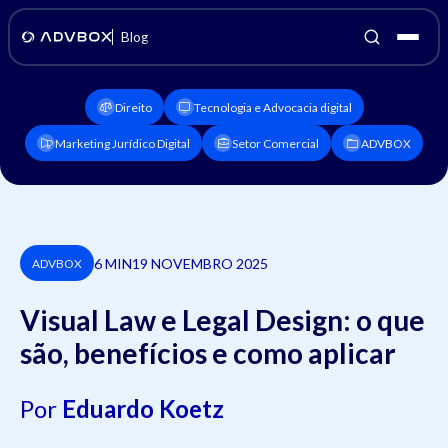
Blog
Direito
Tecnologia e Advocacia digital
Marketing Jurídico Digital
Setor Comercial
ADVBOX
6 MIN
19 NOVEMBRO 2025
ADVBOX
Visual Law e Legal Design: o que
são, benefícios e como aplicar
Por
Eduardo Koetz