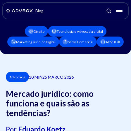
Blog
Direito
Tecnologia e Advocacia digital
Marketing Jurídico Digital
Setor Comercial
ADVBOX
10 MIN
25 MARÇO 2026
Advocacia
Mercado jurídico: como
funciona e quais são as
tendências?
Por
Eduardo Koetz