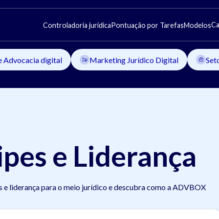
Ca
Controladoria jurídica
Pontuação por Tarefas
Modelos
e Advocacia digital
Marketing Jurídico Digital
Set
pes e Liderança
s e liderança para o meio jurídico e descubra como a ADVBOX