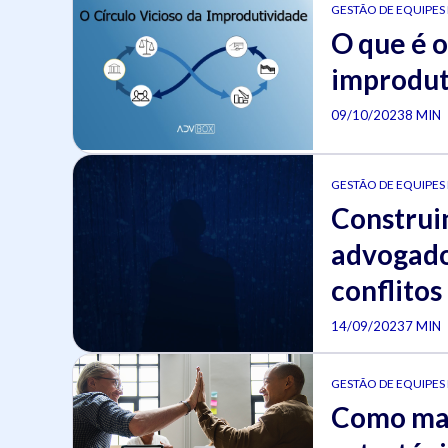
GESTÃO DE EQUIPES
O que é o
improdut
09/10/2023
8 MIN
GESTÃO DE EQUIPES
Construin
advogado 
conflitos
14/09/2023
7 MIN
GESTÃO DE EQUIPES
Como man