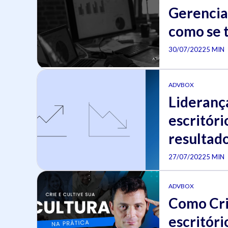
Gerencia
como se 
30/07/2022
5 MIN
ADVBOX
Lideranç
escritóri
resultado
27/07/2022
5 MIN
ADVBOX
Como Cria
escritóri