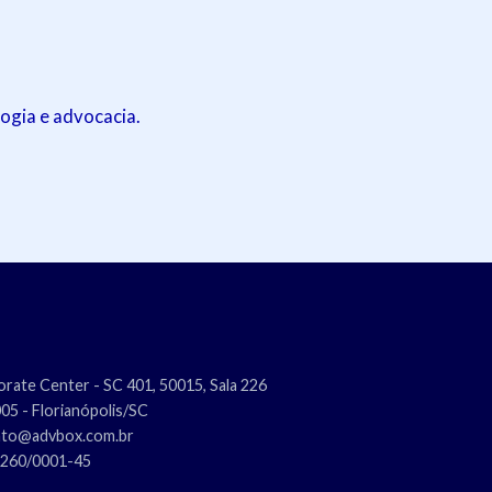
ogia e advocacia.
rate Center - SC 401, 50015, Sala 226
5 - Florianópolis/SC
nto@advbox.com.br
.260/0001-45