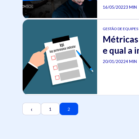
16/05/2022
3 MIN
GESTÃO DE EQUIPES
Métricas 
e qual a 
20/01/2022
4 MIN
‹
1
2