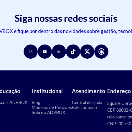
Siga nossas redes sociais
OX e fique por dentro das novidades sobre gestão, tecnol
ducação
Institucional
Atendimento
Endereço
scola ADVBOX
Blog
Central de ajuda
Square Corpo
Modelos de Petições
Fale conosco
CEP 88032-00
Sobre a ADVBOX
relacioname
CNPJ 30.750