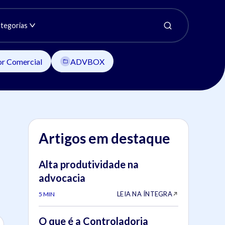
tegorias
or Comercial
ADVBOX
Artigos em destaque
Alta produtividade na
advocacia
LEIA NA ÍNTEGRA
5 MIN
O que é a Controladoria