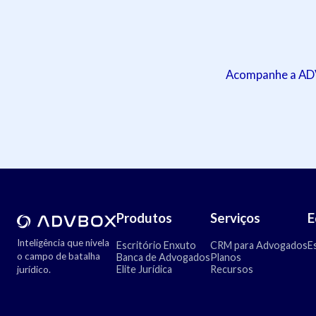
Acompanhe a ADVB
Produtos
Serviços
E
Inteligência que nivela
Escritório Enxuto
CRM para Advogados
E
o campo de batalha
Banca de Advogados
Planos
Elite Jurídica
Recursos
jurídico.