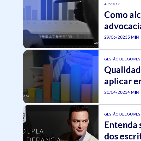
ADVBOX
Como alc
advocaci
29/06/2023
5 MIN
GESTÃO DE EQUIPES
Qualidad
aplicar e
20/04/2023
4 MIN
GESTÃO DE EQUIPES
Entenda 
dos escri