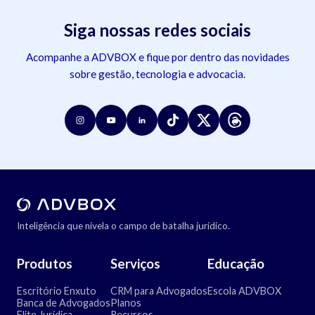
Siga nossas redes sociais
Acompanhe a ADVBOX e fique por dentro das novidades
sobre gestão, tecnologia e advocacia.
Inteligência que nivela o campo de batalha jurídico.
Produtos
Serviços
Educação
Escritório Enxuto
CRM para Advogados
Escola ADVBOX
Banca de Advogados
Planos
Elite Jurídica
Recursos