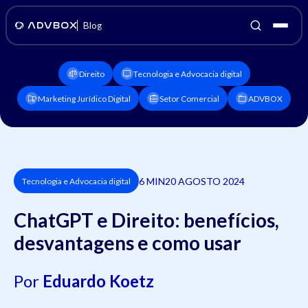
Blog
Direito
Tecnologia e Advocacia digital
Marketing Jurídico Digital
Setor Comercial
ADVBOX
6 MIN
20 AGOSTO 2024
Tecnologia e Advocacia digital
ChatGPT e Direito: benefícios,
desvantagens e como usar
Por
Eduardo Koetz