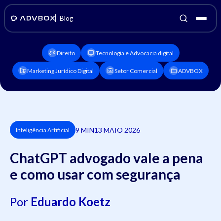
Blog
Direito
Tecnologia e Advocacia digital
Marketing Jurídico Digital
Setor Comercial
ADVBOX
9 MIN
13 MAIO 2026
Inteligência Artificial
ChatGPT advogado vale a pena
e como usar com segurança
Por
Eduardo Koetz