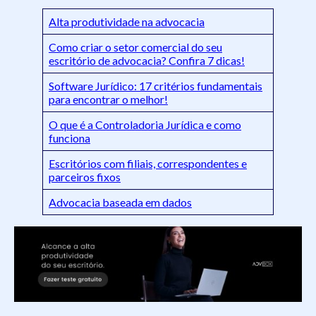
Alta produtividade na advocacia
Como criar o setor comercial do seu
escritório de advocacia? Confira 7 dicas!
Software Jurídico: 17 critérios fundamentais
para encontrar o melhor!
O que é a Controladoria Jurídica e como
funciona
Escritórios com filiais, correspondentes e
parceiros fixos
Advocacia baseada em dados