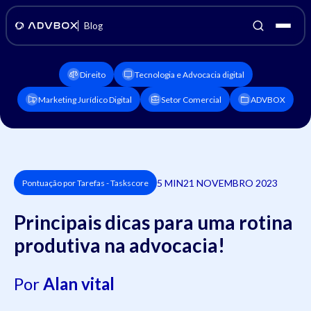
Blog
Direito
Tecnologia e Advocacia digital
Marketing Jurídico Digital
Setor Comercial
ADVBOX
5 MIN
21 NOVEMBRO 2023
Pontuação por Tarefas - Taskscore
Principais dicas para uma rotina
produtiva na advocacia!
Por
Alan vital