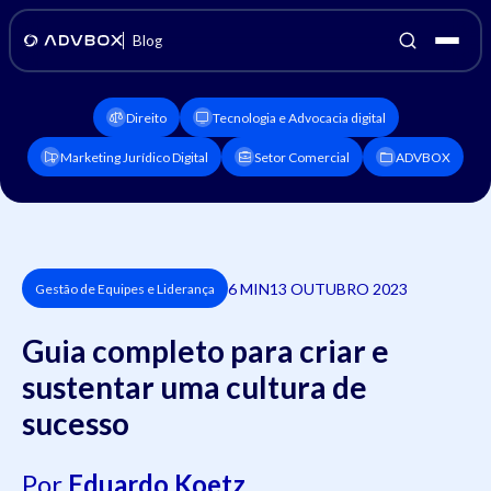
Blog
Direito
Tecnologia e Advocacia digital
Marketing Jurídico Digital
Setor Comercial
ADVBOX
6 MIN
13 OUTUBRO 2023
Gestão de Equipes e Liderança
Guia completo para criar e
sustentar uma cultura de
sucesso
Por
Eduardo Koetz