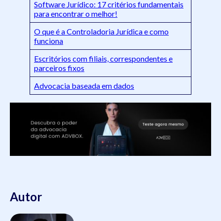
Software Jurídico: 17 critérios fundamentais
para encontrar o melhor!
O que é a Controladoria Jurídica e como
funciona
Escritórios com filiais, correspondentes e
parceiros fixos
Advocacia baseada em dados
Autor