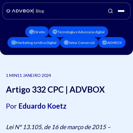
Blog
Direito
Tecnologia e Advocacia digital
Marketing Jurídico Digital
Setor Comercial
ADVBOX
1 MIN
11 JANEIRO 2024
Artigo 332 CPC | ADVBOX
Por
Eduardo Koetz
Lei Nº 13.105, de 16 de março de 2015
–