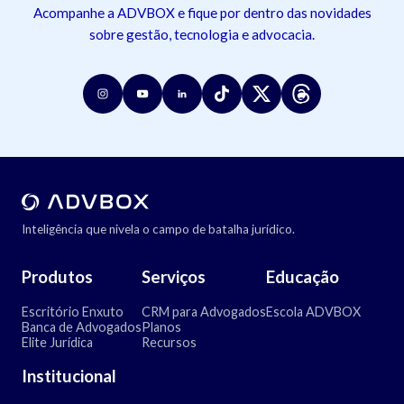
Acompanhe a ADVBOX e fique por dentro das novidades
sobre gestão, tecnologia e advocacia.
Inteligência que nivela o campo de batalha jurídico.
Produtos
Serviços
Educação
Escritório Enxuto
CRM para Advogados
Escola ADVBOX
Banca de Advogados
Planos
Elite Jurídica
Recursos
Institucional