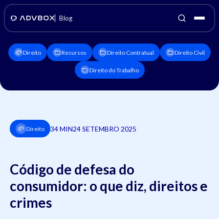
Blog
Direito
Recursos
Direito Contratual
Direito Civil
Direito do Trabalho
34 MIN
24 SETEMBRO 2025
Direito
Código de defesa do
consumidor: o que diz, direitos e
crimes