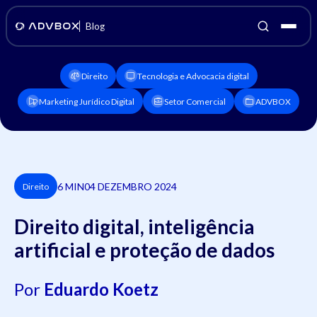
Blog
Direito
Tecnologia e Advocacia digital
Marketing Jurídico Digital
Setor Comercial
ADVBOX
6 MIN
04 DEZEMBRO 2024
Direito
Direito digital, inteligência
artificial e proteção de dados
Por
Eduardo Koetz