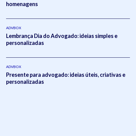
homenagens
setores do escritório.Em 2021, Eduardo publicou o livro
intitulado:
Otimizado - O escritório como empresa escalável
pela editora
Viseu
.
ADVBOX
Lembrança Dia do Advogado: ideias simples e
personalizadas
ADVBOX
Presente para advogado: ideias úteis, criativas e
personalizadas