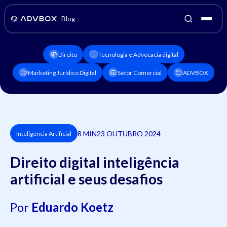
Blog
Direito
Tecnologia e Advocacia digital
Marketing Jurídico Digital
Setor Comercial
ADVBOX
8 MIN
23 OUTUBRO 2024
Inteligência Artificial
Direito digital inteligência
artificial e seus desafios
Por
Eduardo Koetz