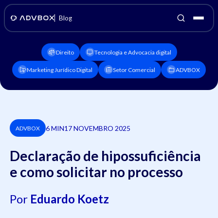
Blog
Direito
Tecnologia e Advocacia digital
Marketing Jurídico Digital
Setor Comercial
ADVBOX
6 MIN
17 NOVEMBRO 2025
ADVBOX
Declaração de hipossuficiência
e como solicitar no processo
Por
Eduardo Koetz