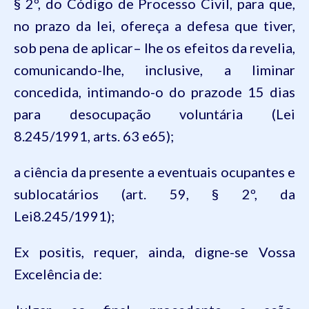
§ 2º, do
Código
de
Processo
Civil,
para
que
,
no
prazo
da
lei,
ofereça
a
defesa
que
tiver
,
sob
pena
de
aplicar
–
lhe
os
efeitos
da
revelia
,
comunicando-lhe
, inclusive, a
liminar
concedida
,
intimando
-o do
prazode
15
dias
para
desocupação
voluntária
(Lei
8.245/1991, arts. 63 e65);
a
ciência
da
presente
a
eventuais
ocupantes
e
sublocatários
(art. 59, § 2º,
da
Lei8.245/1991);
Ex
positis
,
requer
,
ainda
,
digne
-se
Vossa
Excelência
de: