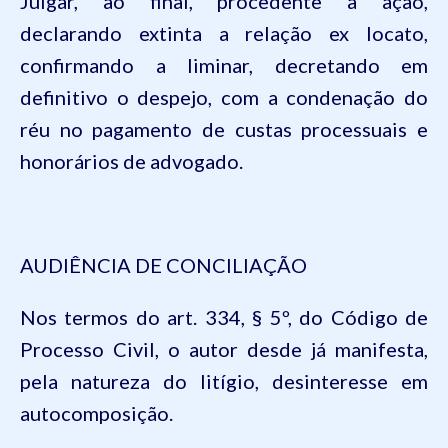
Julgar
,
ao
final,
procedente
a
ação
,
declarando
extinta
a
relação
ex
locato
,
confirmando
a
liminar
,
decretando
em
definitivo
o
despejo
, com a
condenação
do
réu
no
pagamento
de
custas
processuais
e
honorários
de
advogado
.
AUDIÊNCIA DE CONCILIAÇÃO
Nos
termos
do art. 334, § 5º, do
Código
de
Processo
Civil, o
autor
desde
já
manifesta
,
pela
natureza
do
litígio
,
desinteresse
em
autocomposição
.