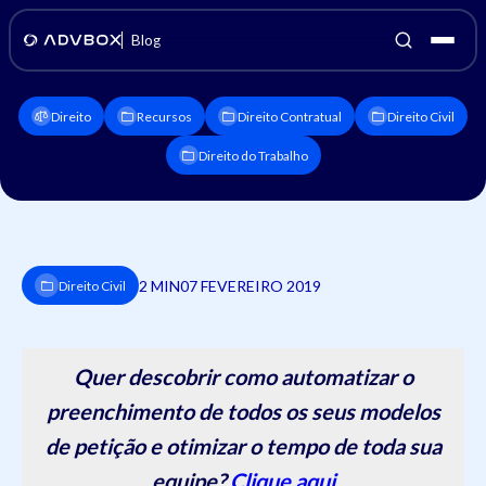
Blog
Direito
Recursos
Direito Contratual
Direito Civil
Direito do Trabalho
2 MIN
07 FEVEREIRO 2019
Direito Civil
Quer descobrir como automatizar o
preenchimento de todos os seus modelos
de petição e otimizar o tempo de toda sua
equipe?
Clique aqui