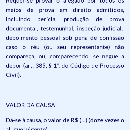
Requer
-se
provar
o
alegado
por
todos
os
meios
de
prova
em
direito
admitidos
,
incluindo
perícia
,
produção
de
prova
documental,
testemunhal
,
inspeção
judicial,
depoimento
pessoal
sob
pena
de
confissão
caso
o
réu
(
ou
seu
representante
)
não
compareça
,
ou
,
comparecendo
, se
negue
a
depor
(art. 385, § 1º, do
Código
de
Processo
Civil).
VALOR DA CAUSA
Dá
-se à
causa
, o valor de R$ (…) (doze
vezes
o
aluguel
vigente
).