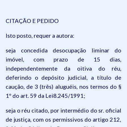
CITAÇÃO E PEDIDO
Isto
posto
,
requer
a
autora
:
seja
concedida
desocupação
liminar
do
imóvel
, com
prazo
de 15
dias
,
independentemente
da
oitiva
do
réu
,
deferindo
o
depósito
judicial, a
título
de
caução
, de 3 (
três
)
aluguéis
,
nos
termos
do §
1º do art. 59
da
Lei8.245/1991;
seja
o
réu
citado
,
por
intermédio
do sr.
oficial
de
justiça
, com
os
permissivos
do
artigo
212,