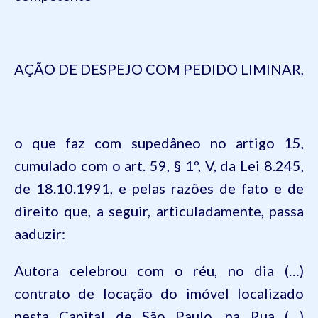
AÇÃO DE DESPEJO COM PEDIDO LIMINAR,
o
que
faz
com
supedâneo
no
artigo
15,
cumulado
com o art. 59,
§ 1
º, V,
da
Lei 8.245,
de 18.10.1991, e
pelas
razões
de
fato
e de
direito
que
, a
seguir
,
articuladamente
,
passa
aaduzir
:
Autora
celebrou
com o
réu
, no
dia
(…)
contrato
de
locação
do
imóvel
localizado
nesta
Capital de São Paulo,
na
Rua
(…)