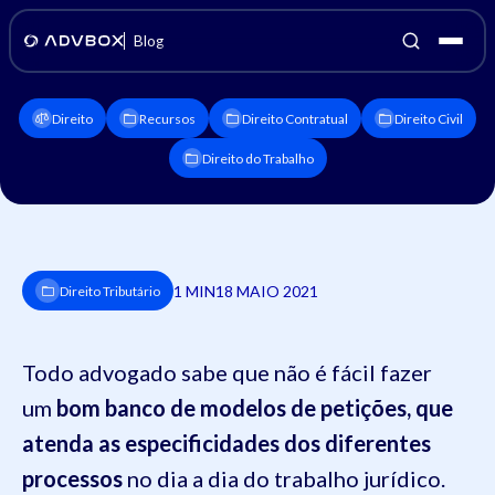
Blog
Direito
Recursos
Direito Contratual
Direito Civil
Direito do Trabalho
1 MIN
18 MAIO 2021
Direito Tributário
Todo advogado sabe que não é fácil fazer
um
bom banco de modelos de petições, que
atenda as especificidades dos diferentes
processos
no dia a dia do trabalho jurídico.