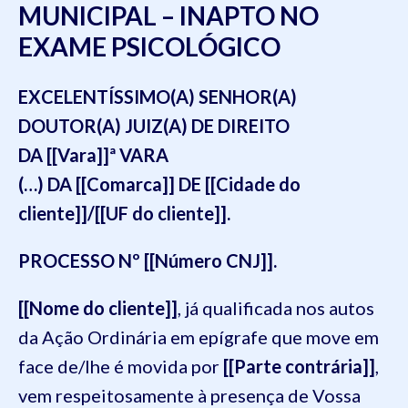
MUNICIPAL – INAPTO NO
EXAME PSICOLÓGICO
EXCELENTÍSSIMO(A) SENHOR(A)
DOUTOR(A) JUIZ(A) DE DIREITO
DA [[Vara]]ª VARA
(…) DA [[Comarca]] DE [[Cidade do
cliente]]/[[UF do cliente]].
PROCESSO Nº [[Número CNJ]].
[[Nome do cliente]]
, já qualificada nos autos
da Ação Ordinária em epígrafe que move em
face de/lhe é movida por
[[Parte contrária]]
,
vem respeitosamente à presença de Vossa