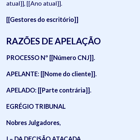
atual]], [[Ano atual]].
[[Gestores do escritório]]
RAZÕES DE APELAÇÃO
PROCESSO Nº
[[Número CNJ]].
APELANTE:
[[Nome do cliente]].
APELADO:
[[Parte contrária]].
EGRÉGIO TRIBUNAL
Nobres Julgadores,
I – DA DECISÃO ATACADA