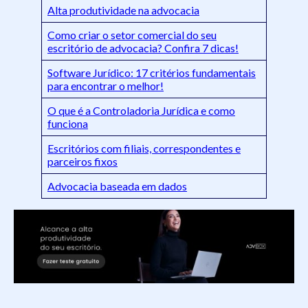
Alta produtividade na advocacia
Como criar o setor comercial do seu
escritório de advocacia? Confira 7 dicas!
Software Jurídico: 17 critérios fundamentais
para encontrar o melhor!
O que é a Controladoria Jurídica e como
funciona
Escritórios com filiais, correspondentes e
parceiros fixos
Advocacia baseada em dados