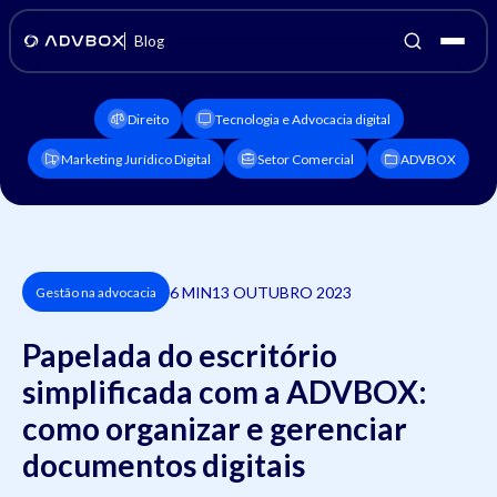
Blog
Direito
Tecnologia e Advocacia digital
Marketing Jurídico Digital
Setor Comercial
ADVBOX
6 MIN
13 OUTUBRO 2023
Gestão na advocacia
Papelada do escritório
simplificada com a ADVBOX:
como organizar e gerenciar
documentos digitais