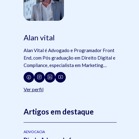
Alan vital
Alan Vital é Advogado e Programador Front
End, com Pós graduação em Direito Digital e
Compliance, especialista em Marketing
Jurídico e Gestão de Escritórios Digitais,
além de membro de comissões da OAB e da
Jovem Advocacia. Consultor da ADVBOX.
Ver perfil
Artigos em destaque
ADVOCACIA