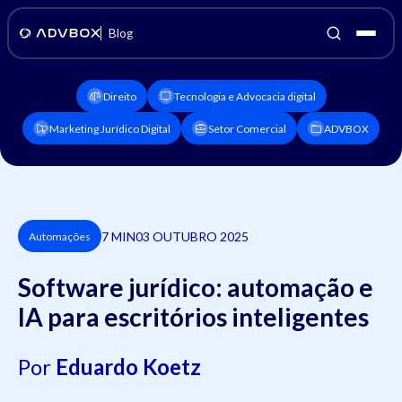
Blog
Direito
Tecnologia e Advocacia digital
Marketing Jurídico Digital
Setor Comercial
ADVBOX
7 MIN
03 OUTUBRO 2025
Automações
Software jurídico: automação e
IA para escritórios inteligentes
Por
Eduardo Koetz