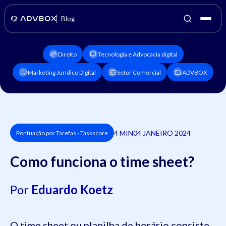
Blog
Direito
Tecnologia e Advocacia digital
Marketing Jurídico Digital
Setor Comercial
ADVBOX
4 MIN
04 JANEIRO 2024
Pontuação por Tarefas - Taskscore
Como funciona o time sheet?
Por
Eduardo Koetz
O time sheet ou planilha de horário consiste