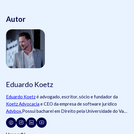
Autor
Eduardo Koetz
Eduardo Koetz
é advogado, escritor, sócio e fundador da
Koetz Advocacia
e CEO da empresa de software jurídico
Advbox.
Possui bacharel em Direito pela Universidade do Vale
do Rio dos Sinos (
Unisinos
).Possui tanto registros na
Ordem
dos Advogados do Brasil
- OAB (OAB/SC 42.934, OAB/RS
73.409, OAB/PR 72.951, OAB/SP 435.266, OAB/MG