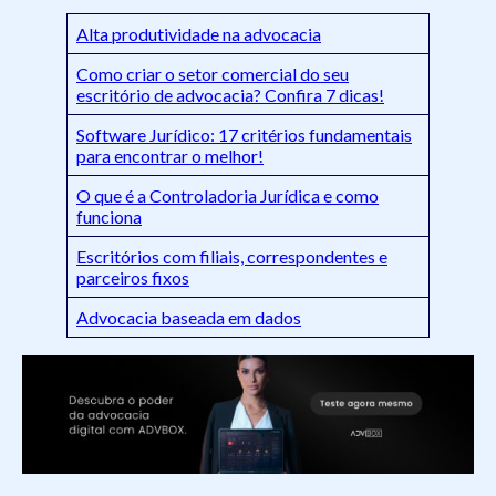
Alta produtividade na advocacia
Como criar o setor comercial do seu
escritório de advocacia? Confira 7 dicas!
Software Jurídico: 17 critérios fundamentais
para encontrar o melhor!
O que é a Controladoria Jurídica e como
funciona
Escritórios com filiais, correspondentes e
parceiros fixos
Advocacia baseada em dados