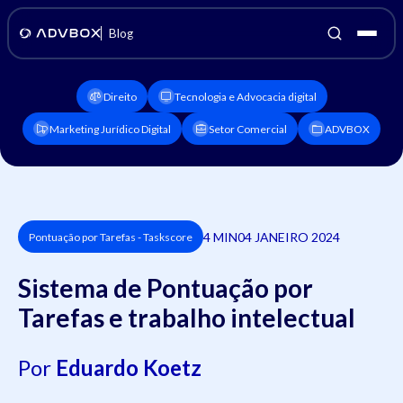
Blog
Direito
Tecnologia e Advocacia digital
Marketing Jurídico Digital
Setor Comercial
ADVBOX
4 MIN
04 JANEIRO 2024
Pontuação por Tarefas - Taskscore
Sistema de Pontuação por
Tarefas e trabalho intelectual
Por
Eduardo Koetz