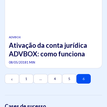
ADVBOX
Ativação da conta jurídica
ADVBOX: como funciona
08/05/2018
1 MIN
‹
1
…
4
5
6
Cases de sucesso