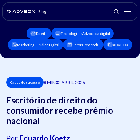
Blog
Direito
Tecnologia e Advocacia digital
Marketing Jurídico Digital
Setor Comercial
ADVBOX
8 MIN
02 ABRIL 2026
Cases de sucesso
Escritório de direito do
consumidor recebe prêmio
nacional
Por
Eduardo Koetz