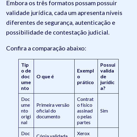
Embora os três formatos possam possuir
validade jurídica, cada um apresenta níveis
diferentes de segurança, autenticação e
possibilidade de contestação judicial.
Confira a comparação abaixo:
Tip
Possui
o de
Exempl
valida
doc
O que é
o
de
ume
prático
jurídic
nto
a?
Doc
Contrat
ume
Primeira versão
o físico
nto
oficial do
assinad
Sim
origi
documento
o pelas
nal
partes
Doc
Xerox
Cópia validada