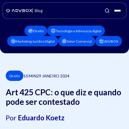
Blog
Direito
Tecnologia e Advocacia digital
Marketing Jurídico Digital
Setor Comercial
ADVBOX
10 MIN
29 JANEIRO 2024
Direito
Art 425 CPC: o que diz e quando
pode ser contestado
Por
Eduardo Koetz