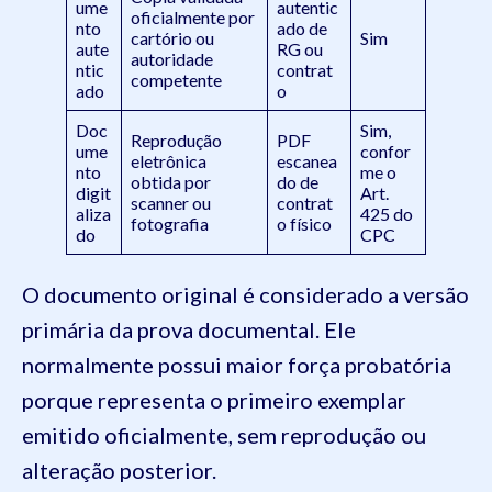
ume
autentic
oficialmente por
nto
ado de
cartório ou
Sim
aute
RG ou
autoridade
ntic
contrat
competente
ado
o
Doc
Sim,
Reprodução
PDF
ume
confor
eletrônica
escanea
nto
me o
obtida por
do de
digit
Art.
scanner ou
contrat
aliza
425 do
fotografia
o físico
do
CPC
O documento original é considerado a versão
primária da prova documental. Ele
normalmente possui maior força probatória
porque representa o primeiro exemplar
emitido oficialmente, sem reprodução ou
alteração posterior.