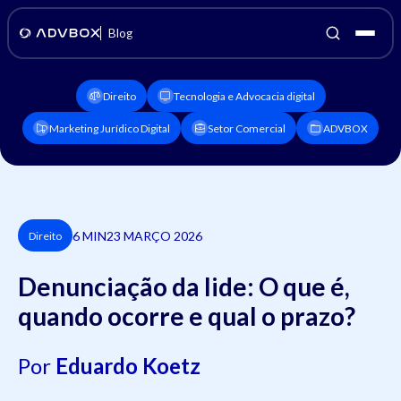
Blog
Direito
Tecnologia e Advocacia digital
Marketing Jurídico Digital
Setor Comercial
ADVBOX
6 MIN
23 MARÇO 2026
Direito
Denunciação da lide: O que é,
quando ocorre e qual o prazo?
Por
Eduardo Koetz