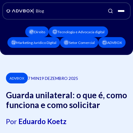
Blog
Direito
Tecnologia e Advocacia digital
Marketing Jurídico Digital
Setor Comercial
ADVBOX
7 MIN
19 DEZEMBRO 2025
ADVBOX
Guarda unilateral: o que é, como
funciona e como solicitar
Por
Eduardo Koetz