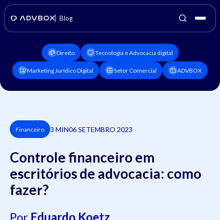
Blog
Direito
Tecnologia e Advocacia digital
Marketing Jurídico Digital
Setor Comercial
ADVBOX
3 MIN
06 SETEMBRO 2023
Financeiro
Controle financeiro em
escritórios de advocacia: como
fazer?
Por
Eduardo Koetz