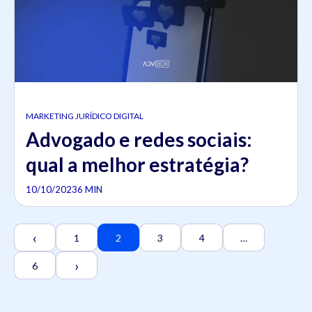
MARKETING JURÍDICO DIGITAL
Advogado e redes sociais:
qual a melhor estratégia?
10/10/2023
6 MIN
‹
1
2
3
4
…
›
6